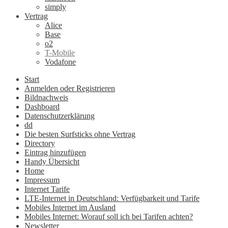
simply
Vertrag
Alice
Base
o2
T-Mobile
Vodafone
Start
Anmelden oder Registrieren
Bildnachweis
Dashboard
Datenschutzerklärung
dd
Die besten Surfsticks ohne Vertrag
Directory
Eintrag hinzufügen
Handy Übersicht
Home
Impressum
Internet Tarife
LTE-Internet in Deutschland: Verfügbarkeit und Tarife
Mobiles Internet im Ausland
Mobiles Internet: Worauf soll ich bei Tarifen achten?
Newsletter