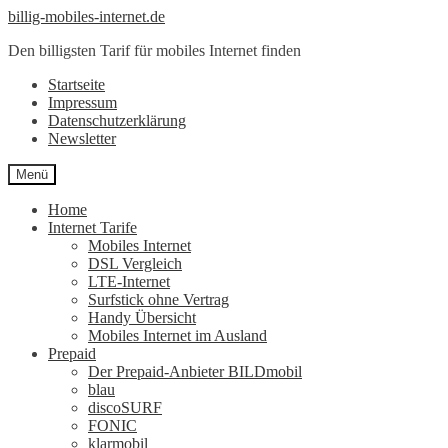
Zur
Zum
billig-mobiles-internet.de
Navigation
Inhalt
Den billigsten Tarif für mobiles Internet finden
springen
springen
Startseite
Impressum
Datenschutzerklärung
Newsletter
Menü
Home
Internet Tarife
Mobiles Internet
DSL Vergleich
LTE-Internet
Surfstick ohne Vertrag
Handy Übersicht
Mobiles Internet im Ausland
Prepaid
Der Prepaid-Anbieter BILDmobil
blau
discoSURF
FONIC
klarmobil