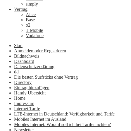
simply
Vertrag
Alice
Base
o2
T-Mobile
Vodafone
Start
Anmelden oder Registrieren
Bildnachweis
Dashboard
Datenschutzerklärung
dd
Die besten Surfsticks ohne Vertrag
Directory
Eintrag hinzufügen
Handy Übersicht
Home
Impressum
Internet Tarife
LTE-Internet in Deutschland: Verfügbarkeit und Tarife
Mobiles Internet im Ausland
Mobiles Internet: Worauf soll ich bei Tarifen achten?
Newsletter