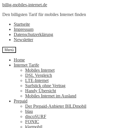
Zur
Zum
billig-mobiles-internet.de
Navigation
Inhalt
Den billigsten Tarif für mobiles Internet finden
springen
springen
Startseite
Impressum
Datenschutzerklärung
Newsletter
Menü
Home
Internet Tarife
Mobiles Internet
DSL Vergleich
LTE-Internet
Surfstick ohne Vertrag
Handy Übersicht
Mobiles Internet im Ausland
Prepaid
Der Prepaid-Anbieter BILDmobil
blau
discoSURF
FONIC
klarmobil