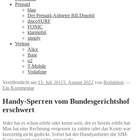
Prepaid
blau
Der Prepaid-Anbieter BILDmobil
discoSURF
FONIC
klarmobil
simply
Vertrag
Alice
Base
o2
T-Mobile
Vodafone
Veröffentlicht am
13. Juli 2011
5. August 2022
von
Redaktion
—
Ein Kommentar
Handy-Sperren vom Bundesgerichtshof
erschwert
Jeder hat es schon erlebt oder kennt wen, der es bereits erlebt hat:
Man hat eine Rechnung vergessen zu zahlen oder das Konto war
kurzzeitig nicht gedeckt. Sofort hat der Handyanbieter die SIM-
Karte gesperrt und nichts ging mehr.