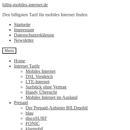
Zur
Zum
billig-mobiles-internet.de
Navigation
Inhalt
Den billigsten Tarif für mobiles Internet finden
springen
springen
Startseite
Impressum
Datenschutzerklärung
Newsletter
Menü
Home
Internet Tarife
Mobiles Internet
DSL Vergleich
LTE-Internet
Surfstick ohne Vertrag
Handy Übersicht
Mobiles Internet im Ausland
Prepaid
Der Prepaid-Anbieter BILDmobil
blau
discoSURF
FONIC
klarmobil