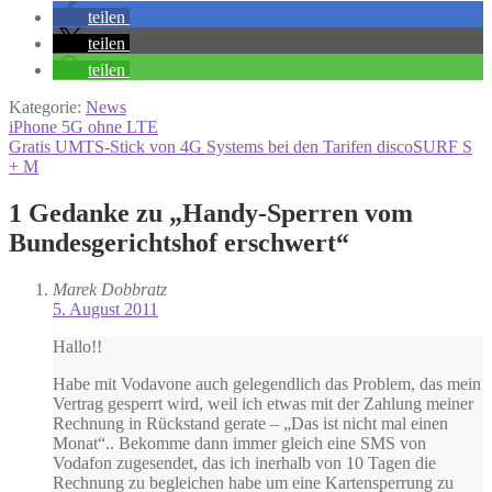
teilen
teilen
teilen
Kategorie:
News
Beitragsnavigation
Vorheriger
iPhone 5G ohne LTE
Beitrag:
Nächster
Gratis UMTS-Stick von 4G Systems bei den Tarifen discoSURF S
Beitrag:
+ M
1 Gedanke zu „
Handy-Sperren vom
Bundesgerichtshof erschwert
“
Marek Dobbratz
5. August 2011
Hallo!!
Habe mit Vodavone auch gelegendlich das Problem, das mein
Vertrag gesperrt wird, weil ich etwas mit der Zahlung meiner
Rechnung in Rückstand gerate – „Das ist nicht mal einen
Monat“.. Bekomme dann immer gleich eine SMS von
Vodafon zugesendet, das ich inerhalb von 10 Tagen die
Rechnung zu begleichen habe um eine Kartensperrung zu