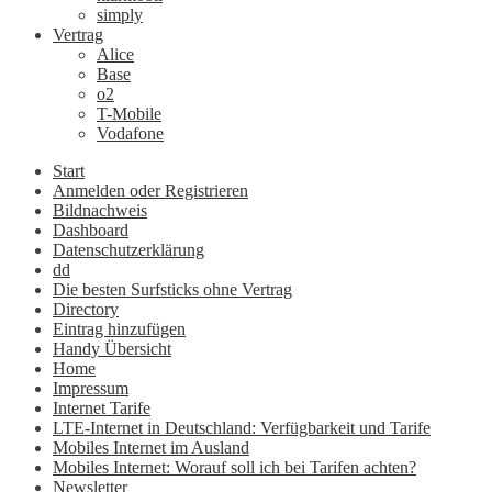
simply
Vertrag
Alice
Base
o2
T-Mobile
Vodafone
Start
Anmelden oder Registrieren
Bildnachweis
Dashboard
Datenschutzerklärung
dd
Die besten Surfsticks ohne Vertrag
Directory
Eintrag hinzufügen
Handy Übersicht
Home
Impressum
Internet Tarife
LTE-Internet in Deutschland: Verfügbarkeit und Tarife
Mobiles Internet im Ausland
Mobiles Internet: Worauf soll ich bei Tarifen achten?
Newsletter