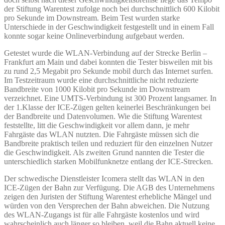
der Stiftung Warentest zufolge noch bei durchschnittlich 600 Kilobit
pro Sekunde im Downstream. Beim Test wurden starke
Unterschiede in der Geschwindigkeit festgestellt und in einem Fall
konnte sogar keine Onlineverbindung aufgebaut werden.
Getestet wurde die WLAN-Verbindung auf der Strecke Berlin –
Frankfurt am Main und dabei konnten die Tester bisweilen mit bis
zu rund 2,5 Megabit pro Sekunde mobil durch das Internet surfen.
Im Testzeitraum wurde eine durchschnittliche nicht reduzierte
Bandbreite von 1000 Kilobit pro Sekunde im Downstream
verzeichnet. Eine UMTS-Verbindung ist 300 Prozent langsamer. In
der 1.Klasse der ICE-Zügen gelten keinerlei Beschränkungen bei
der Bandbreite und Datenvolumen. Wie die Stiftung Warentest
feststellte, litt die Geschwindigkeit vor allem dann, je mehr
Fahrgäste das WLAN nutzten. Die Fahrgäste müssen sich die
Bandbreite praktisch teilen und reduziert für den einzelnen Nutzer
die Geschwindigkeit. Als zweiten Grund nannten die Tester die
unterschiedlich starken Mobilfunknetze entlang der ICE-Strecken.
Der schwedische Dienstleister Icomera stellt das WLAN in den
ICE-Zügen der Bahn zur Verfügung. Die AGB des Unternehmens
zeigen den Juristen der Stiftung Warentest erhebliche Mängel und
würden von den Versprechen der Bahn abweichen. Die Nutzung
des WLAN-Zugangs ist für alle Fahrgäste kostenlos und wird
wahrscheinlich auch länger so bleiben, weil die Bahn aktuell keine