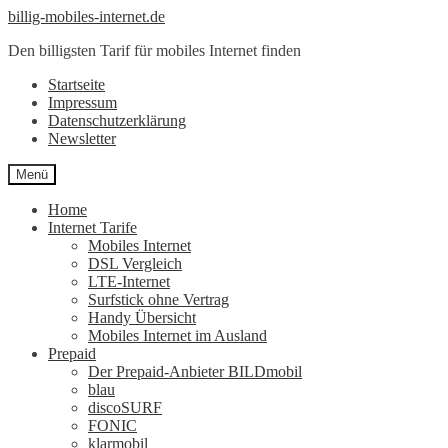
Zur
Zum
billig-mobiles-internet.de
Navigation
Inhalt
Den billigsten Tarif für mobiles Internet finden
springen
springen
Startseite
Impressum
Datenschutzerklärung
Newsletter
Menü
Home
Internet Tarife
Mobiles Internet
DSL Vergleich
LTE-Internet
Surfstick ohne Vertrag
Handy Übersicht
Mobiles Internet im Ausland
Prepaid
Der Prepaid-Anbieter BILDmobil
blau
discoSURF
FONIC
klarmobil