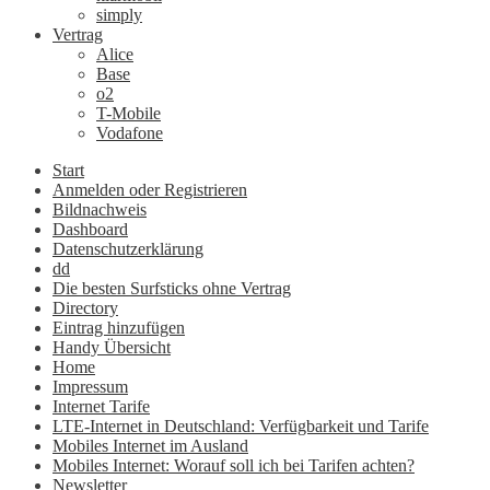
simply
Vertrag
Alice
Base
o2
T-Mobile
Vodafone
Start
Anmelden oder Registrieren
Bildnachweis
Dashboard
Datenschutzerklärung
dd
Die besten Surfsticks ohne Vertrag
Directory
Eintrag hinzufügen
Handy Übersicht
Home
Impressum
Internet Tarife
LTE-Internet in Deutschland: Verfügbarkeit und Tarife
Mobiles Internet im Ausland
Mobiles Internet: Worauf soll ich bei Tarifen achten?
Newsletter