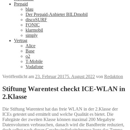
Prepaid
blau
Der Prepaid-Anbieter BILDmobil
discoSURF
FONIC
klarmobil
simply
Vertrag
Alice
Base
o2
T-Mobile
Vodafone
Veröffentlicht am
23. Februar 2017
5. August 2022
von
Redaktion
Stiftung Warentest checkt ICE-WLAN in
2.Klasse
Die Stiftung Warentest hat das freie WLAN in der 2.Klasse der
ICEs getestet und ermittelt und welche Qualität es bietet. Die
Fahrgäste der zweiten Klasse können maximal 200 Megabyte
Datenvolumen verbrauchen, danach wird die Bandbreite reduziert,
doch selbst nach dieser Geschwindigkeitsbremse liege das Tempo