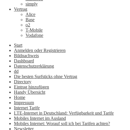
simply
Vertrag
Alice
Base
o2
T-Mobile
Vodafone
Start
Anmelden oder Registrieren
Bildnachweis
Dashboard
Datenschutzerklärung
dd
Die besten Surfsticks ohne Vertrag
Directory
Eintrag hinzufügen
Handy Übersicht
Home
Impressum
Internet Tarife
LTE-Internet in Deutschland: Verfügbarkeit und Tarife
Mobiles Internet im Ausland
Mobiles Internet: Worauf soll ich bei Tarifen achten?
Newsletter