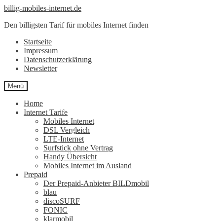
Zur
Zum
billig-mobiles-internet.de
Navigation
Inhalt
Den billigsten Tarif für mobiles Internet finden
springen
springen
Startseite
Impressum
Datenschutzerklärung
Newsletter
Menü
Home
Internet Tarife
Mobiles Internet
DSL Vergleich
LTE-Internet
Surfstick ohne Vertrag
Handy Übersicht
Mobiles Internet im Ausland
Prepaid
Der Prepaid-Anbieter BILDmobil
blau
discoSURF
FONIC
klarmobil